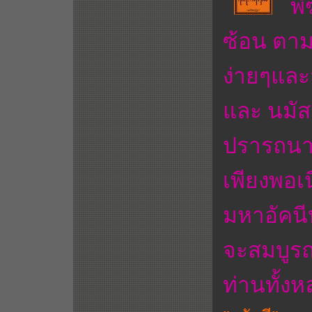
พิ
ซ้อน ตาม
ง่ายๆและ
และ นมัสก
ปรารถนา 
เพียงพอเ
มหาอัคนี
จะสมบูรณ
ท่านทั้ง