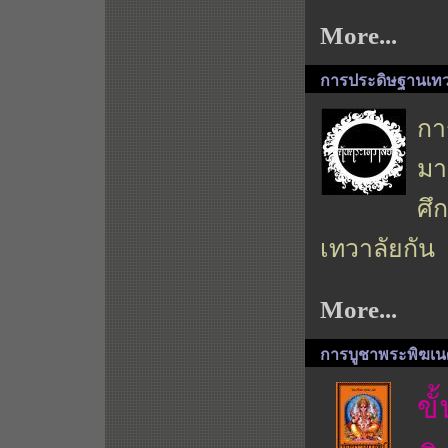
More...
การประดิษฐานเทว
กา
มา
ศึ
เทวาลัยกัน
More...
การบูชาพระพิฆเน
ขั