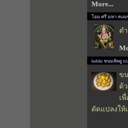
More...
โอม ศรี มหา คเณ
ตำ
Mo
laddu ขนมลัดดู แ
ขน
ด้
เพ
ดัดแปลงให้เ